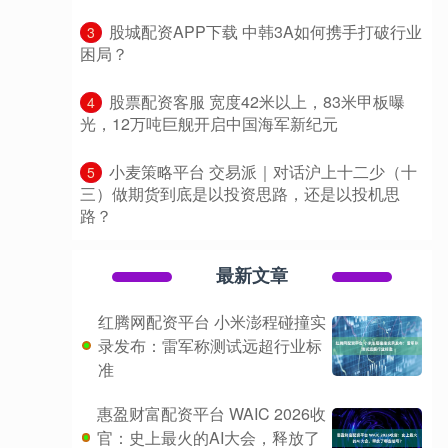
​股城配资APP下载 中韩3A如何携手打破行业
3
困局？
​股票配资客服 宽度42米以上，83米甲板曝
4
光，12万吨巨舰开启中国海军新纪元
​小麦策略平台 交易派｜对话沪上十二少（十
5
三）做期货到底是以投资思路，还是以投机思
路？
最新文章
红腾网配资平台 小米澎程碰撞实
录发布：雷军称测试远超行业标
准
惠盈财富配资平台 WAIC 2026收
官：史上最火的AI大会，释放了