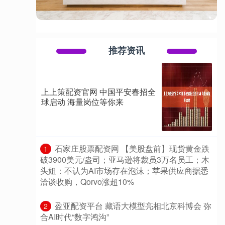
推荐资讯
上上策配资官网 中国平安春招全
球启动 海量岗位等你来
​石家庄股票配资网 【美股盘前】现货黄金跌
1
破3900美元/盎司；亚马逊将裁员3万名员工；木
头姐：不认为AI市场存在泡沫；苹果供应商据悉
洽谈收购，Qorvo涨超10%
​盈亚配资平台 藏语大模型亮相北京科博会 弥
2
合AI时代“数字鸿沟”