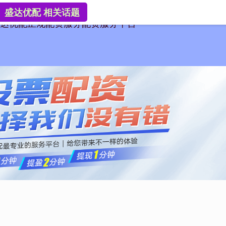
盛达优配 相关话题
达优配
正规配资服务
配资服务平台