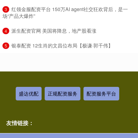
​红领金服配资平台 150万AI agent社交狂欢背后，是一
3
场“产品大爆炸”
​派生配资官网 美国将降息，地产股看涨
4
​银泰配资 12生肖的文昌位布局【极谦·郭千伟】
5
盛达优配
正规配资服务
配资服务平台
友情链接：