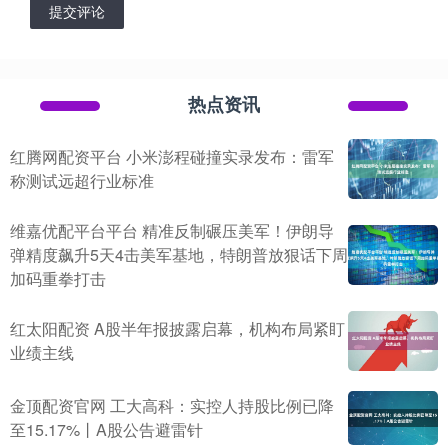
提交评论
热点资讯
红腾网配资平台 小米澎程碰撞实录发布：雷军
称测试远超行业标准
维嘉优配平台平台 精准反制碾压美军！伊朗导
弹精度飙升5天4击美军基地，特朗普放狠话下周
加码重拳打击
红太阳配资 A股半年报披露启幕，机构布局紧盯
业绩主线
金顶配资官网 工大高科：实控人持股比例已降
至15.17%丨A股公告避雷针