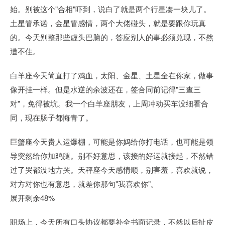
始。别被这个"合相"吓到，说白了就是两个行星凑一块儿了。
土星管承诺，金星管感情，两个大佬碰头，就是要跟你玩真
的。今天别整那些虚头巴脑的，答应别人的事必须兑现，不然
遭不住。
白羊座今天简直打了鸡血，太阳、金星、土星全在你家，做事
像开挂一样。但是水逆的余波还在，签合同前记得"三查三
对"，免得被坑。我一个白羊座朋友，上周冲动买车没细看合
同，现在肠子都悔青了。
巨蟹座今天贵人运爆棚，可能是你妈给你打电话，也可能是领
导突然给你加鸡腿。别不好意思，该接的好运就接起，不然错
过了哭都没地方哭。天秤座今天感情顺，别害羞，喜欢就说，
对方对你也有意思，就差你那句"我喜欢你"。
展开剩余48%
职场上，今天所有口头协议都要补全书面记录，不然以后扯皮