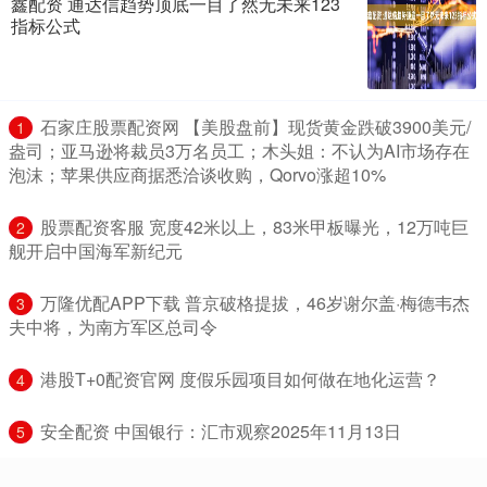
鑫配资 通达信趋势顶底一目了然无未来123
指标公式
​石家庄股票配资网 【美股盘前】现货黄金跌破3900美元/
1
盎司；亚马逊将裁员3万名员工；木头姐：不认为AI市场存在
泡沫；苹果供应商据悉洽谈收购，Qorvo涨超10%
​股票配资客服 宽度42米以上，83米甲板曝光，12万吨巨
2
舰开启中国海军新纪元
​万隆优配APP下载 普京破格提拔，46岁谢尔盖·梅德韦杰
3
夫中将，为南方军区总司令
​港股T+0配资官网 度假乐园项目如何做在地化运营？
4
​安全配资 中国银行：汇市观察2025年11月13日
5