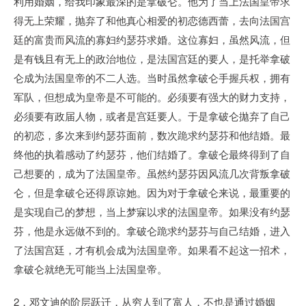
利用婚姻，给我印象最深的是拿破仑。他为了当上法国皇帝求
得无上荣耀，抛弃了和他真心相爱的初恋德西蕾，去向法国宫
廷的富贵而风流的寡妇约瑟芬求婚。这位寡妇，虽然风流，但
是有钱且有无上的政治地位，是法国宫廷的要人，是托举拿破
仑成为法国皇帝的不二人选。当时虽然拿破仑手握兵权，拥有
军队，但想成为皇帝是不可能的。必须要有强大的财力支持，
必须要有政届人物，或者是宫廷要人。于是拿破仑拋弃了自己
的初恋，多次来到约瑟芬面前，数次跪求约瑟芬和他结婚。最
终他的执着感动了约瑟芬，他们结婚了。拿破仑最终得到了自
己想要的，成为了法国皇帝。虽然约瑟芬因风流几次背叛拿破
仑，但是拿破仑还得原谅她。因为对于拿破仑来说，最重要的
是实现自己的梦想，当上梦寐以求的法国皇帝。如果没有约瑟
芬，他是永远做不到的。拿破仑跪求约瑟芬与自己结婚，进入
了法国宫廷，才有机会成为法国皇帝。如果看不起这一招术，
拿破仑就绝无可能当上法国皇帝。
2，邓文迪的阶层跃迁，从穷人到了富人，不也是通过婚姻