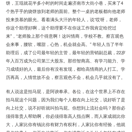
饼，王琨就花半多小时的时间走遍济南市大街小巷，买来了4
个热乎乎的烧饼放到老师的面前。整个一桌的老板都向他老师
投来羡慕的眼光。看着满头大汗的年轻人，说“哎呀，老师，
你这个助理好啊，这个助理要不在你这工作我肯定给挖过
来"，“老师脸上那个得意啊！这叫情商，学校不教。察言观色
会来事，腰软，嘴甜，心热，机会就会高。” 年轻人当了半年
助理后，成了公司最年轻的主管，最年轻的营销副总裁，22岁
年入百万成为公司第三大股东。那些智商高、有学习能力、学
习成绩好的人，最后你有没有发现，都给高情商的人打工。学
历再高，人情世故不会，察言观色不会，机会几乎就没有了。
有人说这是拍马屁，是阿谀奉承。各位，在这个世界上不存在
拍马屁这个问题，因为我们每个人都在向上社交，说好听了是
向上社交，说不好听就叫拍马屁。你想到上流社会吗？那你必
须得靠贵人帮助啊，你必须得靠高人指点啊，而人家成就比你
大，人家比你有钱比你有财力有权利，人家比你有经验，他就