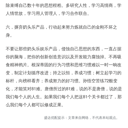
除束缚自己数十年的思想桎梏。多研究人性，学习高情商，学
人情世故，学习用人管理人，学习合作联合。
六，摒弃奶头乐产品，行动起来努力炼就自己的金刚不坏之
身。
不要让那些奶头乐娱乐产品，侵蚀自己思想的东西，一直占据
你的脑海，把你的创新创造意识以及开发能力腐蚀掉。不再吸
食精神鸦片。根深蒂固的行为习惯和思维习惯难以一时一晌改
变，制定计划循序改进；持之以恒，养成习惯；树立起学习的
标杆，向榜样看齐；养成努力的好习惯。孙悟空苦练72般变
化，才能笑对81难。唐僧所过的81难，说的不是唐僧，说的是
我们每个人的人生。如果我们每个人把这81个关卡都过了，那
么我们每个人都可以修成正果。
盛达优配提示：文章来自网络，不代表本站观点。