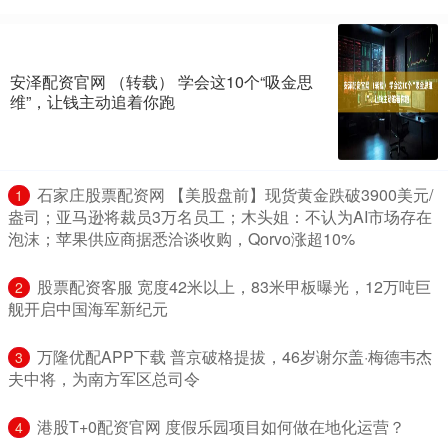
安泽配资官网 （转载） 学会这10个“吸金思
维”，让钱主动追着你跑
​石家庄股票配资网 【美股盘前】现货黄金跌破3900美元/
1
盎司；亚马逊将裁员3万名员工；木头姐：不认为AI市场存在
泡沫；苹果供应商据悉洽谈收购，Qorvo涨超10%
​股票配资客服 宽度42米以上，83米甲板曝光，12万吨巨
2
舰开启中国海军新纪元
​万隆优配APP下载 普京破格提拔，46岁谢尔盖·梅德韦杰
3
夫中将，为南方军区总司令
​港股T+0配资官网 度假乐园项目如何做在地化运营？
4