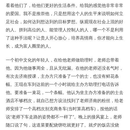
看着他们了，给他们更好的生活条件。给我的感觉他非常非常
的爱国。我不是推崇他，只是想用这个人的生平来说明如何立
足社会，如何达到想达到的目标梦想。纵观现在社会上混的好
的人、拼到高位的人、能管理人控制人的人，哪一个不是利用
了这种手法呢？让贵人开心放心，培养高情商，你才能向上生
长，成为富人圈里的人。
一个初中文化的年轻人，在给他老师做助理时，老师总带着
他。因为他做事周全，且从无纰漏。在他的老师还没名气时，
有次去济南授课，主办方只准备了一个的士，也没有鲜花条
幅。王琨在车到达前的一个小时就给主办方助理打电话告诉
他。要准备一束花，一个条幅。他认为坐主办方准备的的士去
酒店不够档次，就自己想方设法找到了老师济南的粉丝，给老
师安排了一个高档次别克商务车(当时算高档车)，按他的话
说“老师下车走路的姿势都不一样了”。晚上的接风宴上，老师
随口说了句，这道菜要配烧饼吃就更好了。就歺的饭店没烧