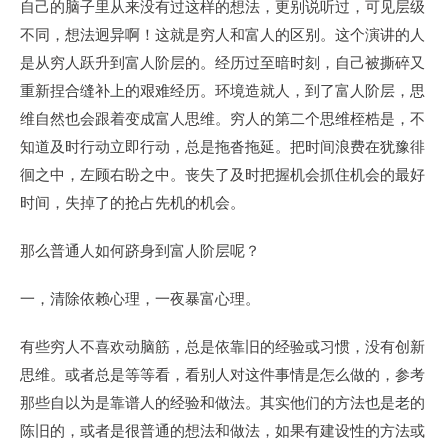
自己的脑子里从来没有过这样的想法，更别说听过，可见层级
不同，想法迥异啊！这就是穷人和富人的区别。这个演讲的人
是从穷人跃升到富人阶层的。经历过至暗时刻，自己被撕碎又
重新捏合缝补上的艰难经历。环境造就人，到了富人阶层，思
维自然也会跟着变成富人思维。穷人的第二个思维桎梏是，不
知道及时行动立即行动，总是拖沓拖延。把时间浪费在犹豫徘
徊之中，左顾右盼之中。丧失了及时把握机会抓住机会的最好
时间，失掉了的抢占先机的机会。
那么普通人如何跻身到富人阶层呢？
一，清除依赖心理，一夜暴富心理。
有些穷人不喜欢动脑筋，总是依靠旧的经验或习惯，没有创新
思维。或者总是等等看，看别人对这件事情是怎么做的，参考
那些自以为是靠谱人的经验和做法。其实他们的方法也是老的
陈旧的，或者是很普通的想法和做法，如果有建设性的方法或