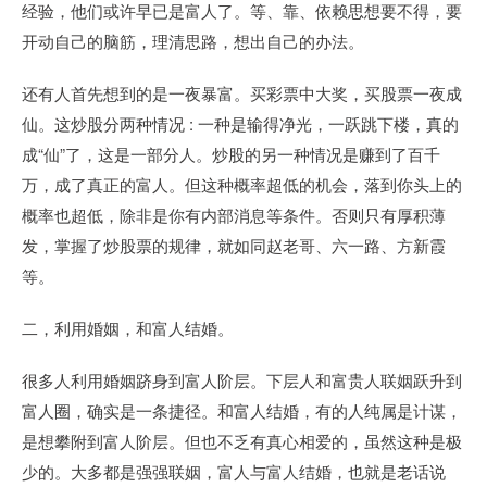
经验，他们或许早已是富人了。等、靠、依赖思想要不得，要
开动自己的脑筋，理清思路，想出自己的办法。
还有人首先想到的是一夜暴富。买彩票中大奖，买股票一夜成
仙。这炒股分两种情况 : 一种是输得净光，一跃跳下楼，真的
成“仙”了，这是一部分人。炒股的另一种情况是赚到了百千
万，成了真正的富人。但这种概率超低的机会，落到你头上的
概率也超低，除非是你有内部消息等条件。否则只有厚积薄
发，掌握了炒股票的规律，就如同赵老哥、六一路、方新霞
等。
二，利用婚姻，和富人结婚。
很多人利用婚姻跻身到富人阶层。下层人和富贵人联姻跃升到
富人圈，确实是一条捷径。和富人结婚，有的人纯属是计谋，
是想攀附到富人阶层。但也不乏有真心相爱的，虽然这种是极
少的。大多都是强强联姻，富人与富人结婚，也就是老话说