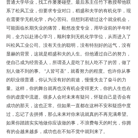
普通大学毕业，找工作屡屡碰壁。最后系主任竹下教授帮他联
系了松风工业，但要求专业对口，稻盛和夫学的有机化学，现
在需要学无机化学，内心苦闷。但想到若错过这个就业机会，
可能面临长期失业的痛苦，毅然改变专业，用毕业前的半年时
间，全力以赴潜心学习，顺利拿到无机化学学位，从而进入了
叫松风工业公司。没有天生的聪明，没有特别好的运气，没有
显赫的背景，这就是稻盛和夫的人生。但他通过自己的努力，
使自己成为经营圣人，所谓圣人是吃了别人吃不了的苦，做了
别人做不到的事。 “人皆可圣”，就看努力的程度。也许你从事
的职业很普通，你认为没有好的前途，慢慢失去了奋斗的力
量。这样，你的舞台就再也没有机会变得更大，你的人生也在
你的虚度中流逝。很多人会对未来有疑问，怀疑自己是否会有
成功的那天，这也正常。但如果一直都在这种不安和疑惑中度
过，忘记了去拼搏，那么未来对你来说就真的不再充满希望。
如果你踏踏实实地做你应该做的事，不浪费每天的时光，你拥
有的会越来越多，成功也在不知不觉中就到来了。