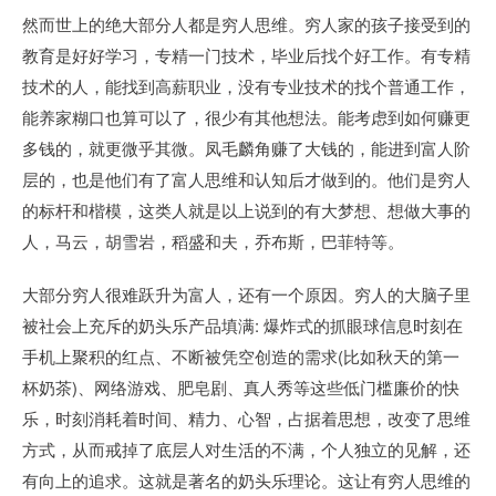
然而世上的绝大部分人都是穷人思维。穷人家的孩子接受到的
教育是好好学习，专精一门技术，毕业后找个好工作。有专精
技术的人，能找到高薪职业，没有专业技术的找个普通工作，
能养家糊口也算可以了，很少有其他想法。能考虑到如何赚更
多钱的，就更微乎其微。凤毛麟角赚了大钱的，能进到富人阶
层的，也是他们有了富人思维和认知后才做到的。他们是穷人
的标杆和楷模，这类人就是以上说到的有大梦想、想做大事的
人，马云，胡雪岩，稻盛和夫，乔布斯，巴菲特等。
大部分穷人很难跃升为富人，还有一个原因。穷人的大脑子里
被社会上充斥的奶头乐产品填满: 爆炸式的抓眼球信息时刻在
手机上聚积的红点、不断被凭空创造的需求(比如秋天的第一
杯奶茶)、网络游戏、肥皂剧、真人秀等这些低门槛廉价的快
乐，时刻消耗着时间、精力、心智，占据着思想，改变了思维
方式，从而戒掉了底层人对生活的不满，个人独立的见解，还
有向上的追求。这就是著名的奶头乐理论。这让有穷人思维的