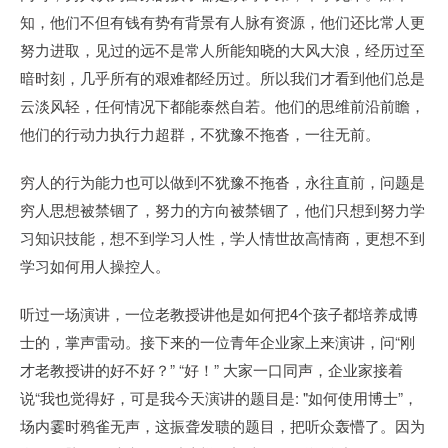
知，他们不但有钱有势有背景有人脉有资源，他们还比常人更
努力进取，见过的远不是常人所能知晓的大风大浪，经历过至
暗时刻，几乎所有的艰难都经历过。所以我们才看到他们总是
云淡风轻，任何情况下都能泰然自若。他们的思维前沿前瞻，
他们的行动力执行力超群，不犹豫不拖沓，一往无前。
穷人的行为能力也可以做到不犹豫不拖沓，永往直前，问题是
穷人思想被禁锢了，努力的方向被禁锢了，他们只想到努力学
习知识技能，想不到学习人性，学人情世故高情商，更想不到
学习如何用人操控人。
听过一场演讲，一位老教授讲他是如何把4个孩子都培养成博
士的，掌声雷动。接下来的一位青年企业家上来演讲，问“刚
才老教授讲的好不好？” “好！” 大家一口同声，企业家接着
说“我也觉得好，可是我今天演讲的题目是: "如何使用博士”，
场内霎时鸦雀无声，这振聋发聩的题目，把听众轰懵了。因为