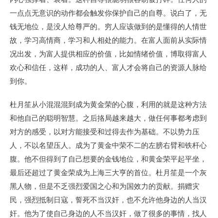
一点点无意识的动作都会触发你保护自己的自尊。说白了，无
钱无地位，是没人给尊严的。穷人应该做到的是懂得的人情世
故，学习高情商，学习和人相处的能力。在富人面前从实际情
况出发，为富人提供相应的价值，比如情绪价值，博取得富人
欢心和信任，这样，成功的人、富人才会将自己的资源人脉给
到你。
杜月笙从小混混混到成为黄金荣的心腹，利用的就是这种方法
和他自己的聪明智慧。之后挌局越来越大，做任何事都考虑到
对方的感受，以对方能接受和过得去作为基础。不以势力压
人，不以名望压人。成为了黄金中荣不二的左膀右臂和铁杆心
腹。他不但得到了自己想要的金钱地位，和黄金荣平起平坐，
最后还超过了黄金荣成为上海三大亨的首位。杜月笙是一个灰
黑人物，但是不乏强烈爱国之心和为国效力的贡献。捐赠灾
民，强烈抵制日寇，誓死不当汉奸，也不允许他身边的人当汉
奸。他为了使自己身边的人不当汉奸，做了很多的事情，找人