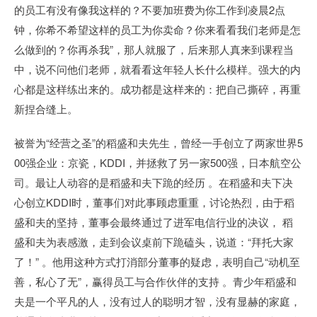
的员工有没有像我这样的？不要加班费为你工作到凌晨2点
钟，你希不希望这样的员工为你卖命？你来看看我们老师是怎
么做到的？你再杀我”，那人就服了，后来那人真来到课程当
中，说不问他们老师，就看看这年轻人长什么模样。强大的内
心都是这样练出来的。成功都是这样来的：把自己撕碎，再重
新捏合缝上。
被誉为“经营之圣”的稻盛和夫先生，曾经一手创立了两家世界5
00强企业：京瓷，KDDI，并拯救了另一家500强，日本航空公
司。最让人动容的是稻盛和夫下跪的经历 。在稻盛和夫下决
心创立KDDI时，董事们对此事顾虑重重，讨论热烈，由于稻
盛和夫的坚持，董事会最终通过了进军电信行业的决议， 稻
盛和夫为表感激，走到会议桌前下跪磕头，说道：“拜托大家
了！” 。他用这种方式打消部分董事的疑虑，表明自己“动机至
善，私心了无”，赢得员工与合作伙伴的支持 。青少年稻盛和
夫是一个平凡的人，没有过人的聪明才智，没有显赫的家庭，