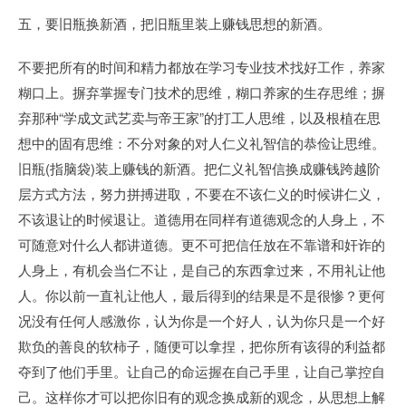
五，要旧瓶换新酒，把旧瓶里装上赚钱思想的新酒。
不要把所有的时间和精力都放在学习专业技术找好工作，养家
糊口上。摒弃掌握专门技术的思维，糊口养家的生存思维；摒
弃那种“学成文武艺卖与帝王家”的打工人思维，以及根植在思
想中的固有思维：不分对象的对人仁义礼智信的恭俭让思维。
旧瓶(指脑袋)装上赚钱的新酒。把仁义礼智信换成赚钱跨越阶
层方式方法，努力拼搏进取，不要在不该仁义的时候讲仁义，
不该退让的时候退让。道德用在同样有道德观念的人身上，不
可随意对什么人都讲道德。更不可把信任放在不靠谱和奸诈的
人身上，有机会当仁不让，是自己的东西拿过来，不用礼让他
人。你以前一直礼让他人，最后得到的结果是不是很惨？更何
况没有任何人感激你，认为你是一个好人，认为你只是一个好
欺负的善良的软柿子，随便可以拿捏，把你所有该得的利益都
夺到了他们手里。让自己的命运握在自己手里，让自己掌控自
己。这样你才可以把你旧有的观念换成新的观念，从思想上解