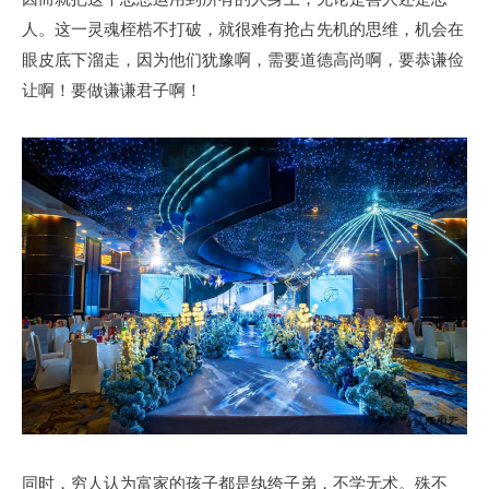
人。这一灵魂桎梏不打破，就很难有抢占先机的思维，机会在
眼皮底下溜走，因为他们犹豫啊，需要道德高尚啊，要恭谦俭
让啊！要做谦谦君子啊！
同时，穷人认为富家的孩子都是纨绔子弟，不学无术。殊不