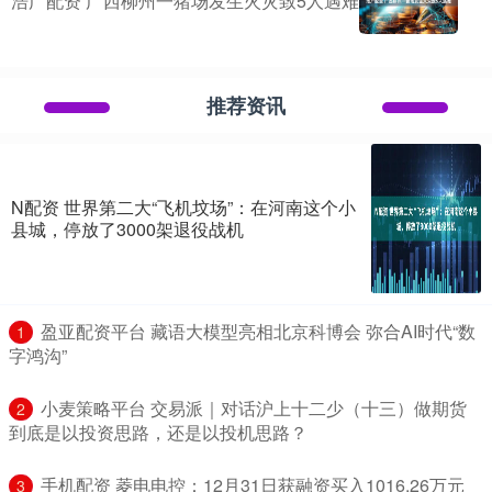
浩广配资 广西柳州一猪场发生火灾致5人遇难
推荐资讯
N配资 世界第二大“飞机坟场”：在河南这个小
县城，停放了3000架退役战机
​盈亚配资平台 藏语大模型亮相北京科博会 弥合AI时代“数
1
字鸿沟”
​小麦策略平台 交易派｜对话沪上十二少（十三）做期货
2
到底是以投资思路，还是以投机思路？
​手机配资 菱电电控：12月31日获融资买入1016.26万元
3