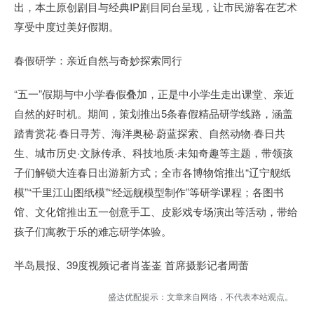
出，本土原创剧目与经典IP剧目同台呈现，让市民游客在艺术
享受中度过美好假期。
春假研学：亲近自然与奇妙探索同行
“五一”假期与中小学春假叠加，正是中小学生走出课堂、亲近
自然的好时机。期间，策划推出5条春假精品研学线路，涵盖
踏青赏花·春日寻芳、海洋奥秘·蔚蓝探索、自然动物·春日共
生、城市历史·文脉传承、科技地质·未知奇趣等主题，带领孩
子们解锁大连春日出游新方式；全市各博物馆推出“辽宁舰纸
模”“千里江山图纸模”“经远舰模型制作”等研学课程；各图书
馆、文化馆推出五一创意手工、皮影戏专场演出等活动，带给
孩子们寓教于乐的难忘研学体验。
半岛晨报、39度视频记者肖崟崟 首席摄影记者周蕾
盛达优配提示：文章来自网络，不代表本站观点。