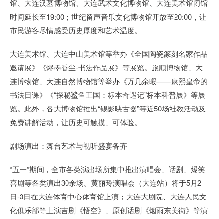
馆、大连汉墓博物馆、大连武术文化博物馆、大连美术馆闭馆
时间延长至19:00；世纪留声音乐文化博物馆开放至20:00，让
市民游客尽情感受历史厚度和艺术温度。
大连美术馆、大连中山美术馆等举办《全国陶瓷篆刻名家作品
邀请展》《烬墨香尘-书法作品展》等展览。旅顺博物馆、大
连博物馆、大连自然博物馆等举办《万几余暇——康熙皇帝的
书法日课》《“探秘鲨鱼王国：标本奇遇记”标本科普展》等展
览。此外，各大博物馆推出“锡影映古器”等近50场社教活动及
免费讲解活动，让历史可触摸、可体验。
剧场演出：舞台艺术与视听盛宴备齐
“五一”期间，全市各类演出场所集中推出演唱会、话剧、爆笑
喜剧等各类演出30余场。黄丽玲演唱会（大连站）将于5月2
日-3日在大连体育中心体育馆上演；大连大剧院、大连人民文
化俱乐部等上演吉剧《悟空》、原创话剧《烟雨东关街》等演