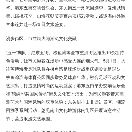
华、港东五街交响音乐会、东关街五一潮流回溯季、复州城镇
第九届桃花季、山海花朝节等百余项精彩活动，诚邀海内外游
客来连共赴一场春日文旅盛宴。
漫步街区：市井烟火与潮流文化交融
“五一”期间，港东五街、梭鱼湾等全市重点街区推出10余项特
色活动，让市民游客在漫步中感受大连的烟火气。5月1日，大
连英博海发足球队将在梭鱼湾足球场对战重庆铜梁龙足球队，
梭鱼湾滨海体育公园同步举办足球嘉年华，融合足球互动和文
艺演出，打造激情时尚的运动盛宴；港东五街举办交响音乐会
和“锦绣华裳国风传承”街头文化艺术演出，为市民游客带来高
雅艺术与国潮风尚的双重体验；东关街推出非遗进景区、潮流
回溯季系列活动；悠见南山文化旅游休闲街区开展诗意生活
节，营造浪漫文艺氛围。