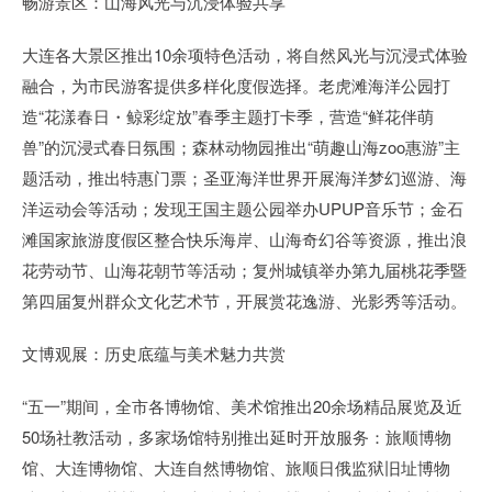
畅游景区：山海风光与沉浸体验共享
大连各大景区推出10余项特色活动，将自然风光与沉浸式体验
融合，为市民游客提供多样化度假选择。老虎滩海洋公园打
造“花漾春日・鲸彩绽放”春季主题打卡季，营造“鲜花伴萌
兽”的沉浸式春日氛围；森林动物园推出“萌趣山海zoo惠游”主
题活动，推出特惠门票；圣亚海洋世界开展海洋梦幻巡游、海
洋运动会等活动；发现王国主题公园举办UPUP音乐节；金石
滩国家旅游度假区整合快乐海岸、山海奇幻谷等资源，推出浪
花劳动节、山海花朝节等活动；复州城镇举办第九届桃花季暨
第四届复州群众文化艺术节，开展赏花逸游、光影秀等活动。
文博观展：历史底蕴与美术魅力共赏
“五一”期间，全市各博物馆、美术馆推出20余场精品展览及近
50场社教活动，多家场馆特别推出延时开放服务：旅顺博物
馆、大连博物馆、大连自然博物馆、旅顺日俄监狱旧址博物