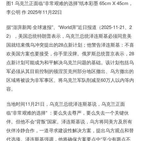
图1 乌克兰正面临“非常艰难的选择”纸本彩墨 65cm X 45cm，
李公明 作 2025年11月22日
据“澎湃新闻·全球速报”、“World湃”近日报道（2025-11-21、2
2），美国总统特朗普表示，乌克兰总统泽连斯基必须同意美
国就结束俄乌冲突提出的28点新计划；他警告泽连斯基：不喜
欢美国方案也要接受，你手里没牌。俄罗斯总统普京表示，28
点新计划可能成为和平解决乌克兰问题的基础。该计划包括乌
军必须从其目前控制的顿涅茨克州部分地区撤出、乌方撤出的
区域将被设为非军事区、将乌克兰军队削减至60万人以内等内
容。
当地时间11月21日，乌克兰总统泽连斯基说，乌克兰正面
临“非常艰难的选择” ：要么失去尊严，要么失去一个关键伙
伴。但他不会“背叛”国家。泽连斯基说，乌方将同美方及所有
伙伴冷静合作，一道寻求建设性解决方案，提出乌方观点和替
代选项。泽连斯基强调，他将确保方案要点中“至少有两点不