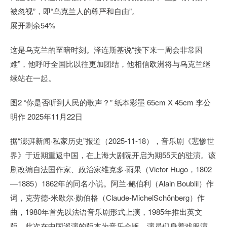
被忽视”，即“乌克兰人的尊严和自由”。
展开剩余54%
这是乌克兰的至暗时刻。泽连斯基说“接下来一周会非常困
难”，他呼吁全国比以往更加团结，他相信欧洲将与乌克兰继
续站在一起。
图2 “你是否听到人民的歌声？” 纸本彩墨 65cm X 45cm 李公
明作 2025年11月22日
据“澎湃新闻·私家历史”报道（2025-11-18），音乐剧《悲惨世
界》于近期重返中国，在上海大剧院开启为期55天的驻演。该
剧改编自法国作家、政治家维克多·雨果（Victor Hugo，1802
—1885）1862年的同名小说。阿兰·鲍伯利（Alain Boublil）作
词，克劳德-米歇尔·勋伯格（Claude-MichelSchönberg）作
曲，1980年首先以法语音乐剧形式上演，1985年推出英文
版。此次在中国巡演的版本为音乐会版，演员们身着戏服演