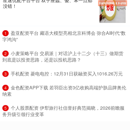
星速优配平台平台 双子座蠢、傻、笨一点都
没错！
​盈亚配资平台 藏语大模型亮相北京科博会 弥合AI时代“数
1
字鸿沟”
​小麦策略平台 交易派｜对话沪上十二少（十三）做期货
2
到底是以投资思路，还是以投机思路？
​手机配资 菱电电控：12月31日获融资买入1016.26万元
3
​金色配资APP下载 若羽臣出资3亿收购高端护肤品牌奥伦
4
纳素
​个人股票配资 伊犁旅行社信誉好典范揭晓，2026前瞻服
5
务升级引领行业变革