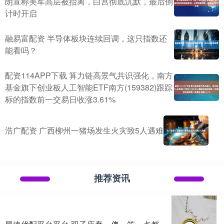
朗宣称美军高层被抬离，白宫彻底沉默，最后倒
计时开启
融易富配资 半导体板块连续回调，这只指数还
能看吗？
配资114APP下载 算力链高景气共识强化，南方
基金旗下创业板人工智能ETF南方(159382)跟踪
标的指数前一交易日收涨3.61%
浩广配资 广西柳州一猪场发生火灾致5人遇难
推荐资讯